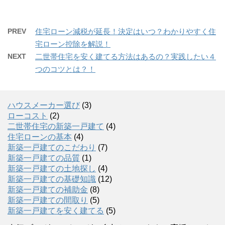
PREV
住宅ローン減税が延長！決定はいつ？わかりやすく住
宅ローン控除を解説！
NEXT
二世帯住宅を安く建てる方法はあるの？実践したい４
つのコツとは？！
ハウスメーカー選び
(3)
ローコスト
(2)
二世帯住宅の新築一戸建て
(4)
住宅ローンの基本
(4)
新築一戸建てのこだわり
(7)
新築一戸建ての品質
(1)
新築一戸建ての土地探し
(4)
新築一戸建ての基礎知識
(12)
新築一戸建ての補助金
(8)
新築一戸建ての間取り
(5)
新築一戸建てを安く建てる
(5)