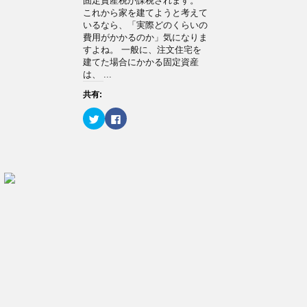
固定資産税が課税されます。
し
ク
い
し
これから家を建てようと考えて
ウ
て
いるなら、「実際どのくらいの
ィ
く
ン
だ
費用がかかるのか」気になりま
ド
さ
すよね。 一般に、注文住宅を
ウ
い
で
(
建てた場合にかかる固定資産
開
新
は、 ...
き
し
ま
い
す
ウ
共有:
)
ィ
ン
ク
F
ド
リ
a
ウ
ッ
c
で
ク
e
開
し
b
き
て
o
ま
T
o
す
w
k
)
i
で
t
共
t
有
e
す
r
る
で
に
共
は
有
ク
(
リ
新
ッ
し
ク
い
し
ウ
て
ィ
く
ン
だ
ド
さ