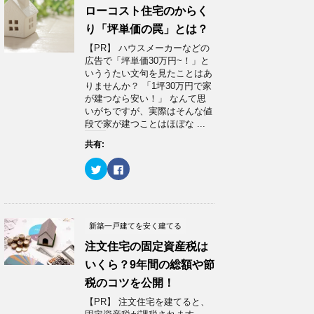
t
共
ローコスト住宅のからく
t
有
e
す
り「坪単価の罠」とは？
r
る
で
に
【PR】 ハウスメーカーなどの
共
は
有
ク
広告で「坪単価30万円~！」と
(
リ
いううたい文句を見たことはあ
新
ッ
し
ク
りませんか？ 「1坪30万円で家
い
し
が建つなら安い！」 なんて思
ウ
て
ィ
く
いがちですが、実際はそんな値
ン
だ
段で家が建つことはほぼな ...
ド
さ
ウ
い
で
(
共有:
開
新
き
し
ま
い
ク
F
す
ウ
リ
a
)
ィ
ッ
c
ン
ク
e
ド
し
b
ウ
て
o
で
T
o
開
w
k
新築一戸建てを安く建てる
き
i
で
ま
t
共
注文住宅の固定資産税は
す
t
有
)
e
す
いくら？9年間の総額や節
r
る
で
に
税のコツを公開！
共
は
有
ク
(
リ
【PR】 注文住宅を建てると、
新
ッ