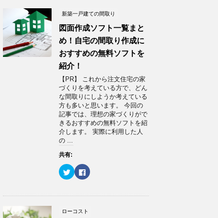
新築一戸建ての間取り
図面作成ソフト一覧まと
め！自宅の間取り作成に
おすすめの無料ソフトを
紹介！
【PR】 これから注文住宅の家
づくりを考えている方で、どん
な間取りにしようか考えている
方も多いと思います。 今回の
記事では、理想の家づくりがで
きるおすすめの無料ソフトを紹
介します。 実際に利用した人
の ...
共有:
ク
F
リ
a
ッ
c
ク
e
し
b
て
o
T
o
w
k
ローコスト
i
で