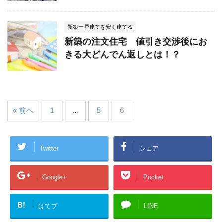
新築一戸建てを安く建てる
新築の注文住宅 値引き交渉後にお
きる大どんでん返しとは！？
« 前へ
1
…
5
6
Twitter
シェア
Google+
Pocket
B!
はてブ
LINE