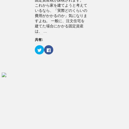
固定資産税が課税されます。
し
ク
い
し
これから家を建てようと考えて
ウ
て
いるなら、「実際どのくらいの
ィ
く
ン
だ
費用がかかるのか」気になりま
ド
さ
すよね。 一般に、注文住宅を
ウ
い
で
(
建てた場合にかかる固定資産
開
新
は、 ...
き
し
ま
い
す
ウ
共有:
)
ィ
ン
ク
F
ド
リ
a
ウ
ッ
c
で
ク
e
開
し
b
き
て
o
ま
T
o
す
w
k
)
i
で
t
共
t
有
e
す
r
る
で
に
共
は
有
ク
(
リ
新
ッ
し
ク
い
し
ウ
て
ィ
く
ン
だ
ド
さ