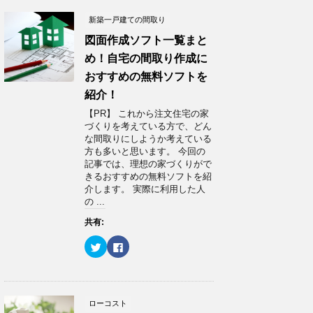
新築一戸建ての間取り
図面作成ソフト一覧まと
め！自宅の間取り作成に
おすすめの無料ソフトを
紹介！
【PR】 これから注文住宅の家
づくりを考えている方で、どん
な間取りにしようか考えている
方も多いと思います。 今回の
記事では、理想の家づくりがで
きるおすすめの無料ソフトを紹
介します。 実際に利用した人
の ...
共有:
ク
F
リ
a
ッ
c
ク
e
し
b
て
o
T
o
w
k
ローコスト
i
で