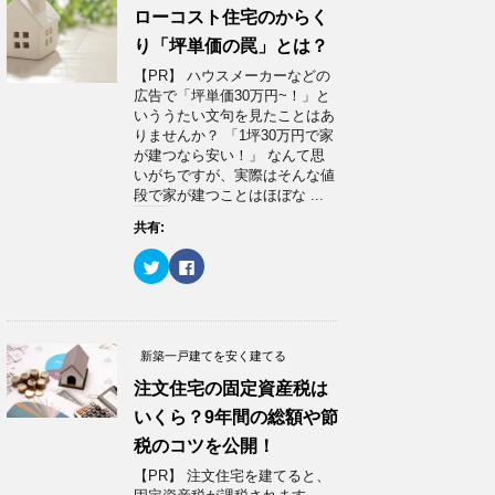
t
共
ローコスト住宅のからく
t
有
e
す
り「坪単価の罠」とは？
r
る
で
に
【PR】 ハウスメーカーなどの
共
は
有
ク
広告で「坪単価30万円~！」と
(
リ
いううたい文句を見たことはあ
新
ッ
し
ク
りませんか？ 「1坪30万円で家
い
し
が建つなら安い！」 なんて思
ウ
て
ィ
く
いがちですが、実際はそんな値
ン
だ
段で家が建つことはほぼな ...
ド
さ
ウ
い
で
(
共有:
開
新
き
し
ま
い
ク
F
す
ウ
リ
a
)
ィ
ッ
c
ン
ク
e
ド
し
b
ウ
て
o
で
T
o
開
w
k
新築一戸建てを安く建てる
き
i
で
ま
t
共
注文住宅の固定資産税は
す
t
有
)
e
す
いくら？9年間の総額や節
r
る
で
に
税のコツを公開！
共
は
有
ク
(
リ
【PR】 注文住宅を建てると、
新
ッ