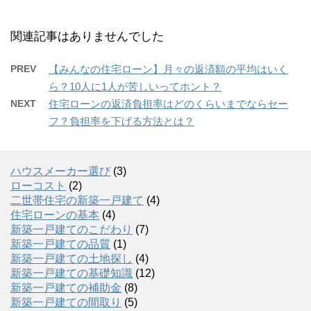
関連記事はありませんでした
PREV
【みんなの住宅ローン】月々の返済額の平均はいく
ら？10人に1人が苦しいってホント？
NEXT
住宅ローンの返済負担率はどのくらいまでならセー
フ？負担率を下げる方法とは？
ハウスメーカー選び
(3)
ローコスト
(2)
二世帯住宅の新築一戸建て
(4)
住宅ローンの基本
(4)
新築一戸建てのこだわり
(7)
新築一戸建ての品質
(1)
新築一戸建ての土地探し
(4)
新築一戸建ての基礎知識
(12)
新築一戸建ての補助金
(8)
新築一戸建ての間取り
(5)