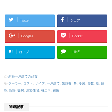
し
b
て
o
T
o
w
k
i
で
t
共
t
有
Twitter
シェア
e
す
r
る
で
に
共
は
有
ク
Google+
Pocket
(
リ
新
ッ
し
ク
い
し
ウ
て
B!
はてブ
LINE
ィ
く
ン
だ
ド
さ
ウ
い
で
(
開
新
き
し
ま
い
す
ウ
-
新築一戸建ての品質
)
ィ
ン
-
クーラー
,
コスト
,
サイズ
,
一戸建て
,
光熱費
,
冬
,
冷房
,
台数
,
夏
,
故
ド
ウ
障
,
新築
,
暖房
,
注文住宅
,
省エネ
,
費用
で
開
き
ま
す
)
関連記事