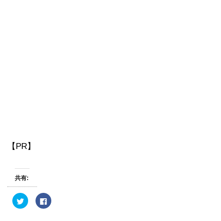
【PR】
共有:
ク
F
リ
a
ッ
c
ク
e