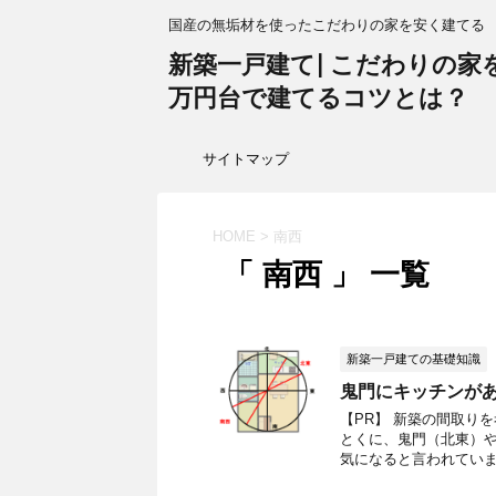
国産の無垢材を使ったこだわりの家を安く建てる
新築一戸建て| こだわりの家を1
万円台で建てるコツとは？
サイトマップ
HOME
>
南西
「 南西 」 一覧
新築一戸建ての基礎知識
鬼門にキッチンが
【PR】 新築の間取り
とくに、鬼門（北東）や
気になると言われています