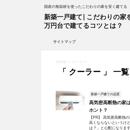
国産の無垢材を使ったこだわりの家を安く建てる
新築一戸建て| こだわりの家を1
万円台で建てるコツとは？
サイトマップ
HOME
>
クーラー
「 クーラー 」 一覧
新築一戸建ての品質
高気密高断熱の家
ホント？
【PR】 高気密高断熱
高くならないというけど
は？」と心配になりますよ