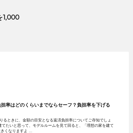
,000
負担率はどのくらいまでならセーフ？負担率を下げる
借りるときに、金額の目安となる返済負担率についてご存知でしょ
建てたいと思って、モデルルームを見て回ると、「理想の家を建て
くなりますよ ...